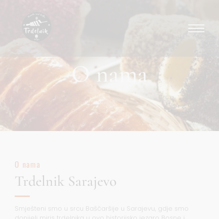
O nama
O nama
Trdelnik Sarajevo
Smješteni smo u srcu Baščaršije u Sarajevu, gdje smo
donijeli miris trdelnika u ovo historijsko jezgro Bosne i