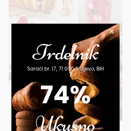
Trdelnik
Sarači br. 17, 71 000 Srajevo, BiH
96
%
Ukusno