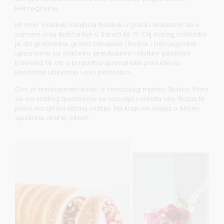
Hercegovine.
Mi smo Trdelnik, naajbolji trdelnik u gradu. Nalazimo se u
samom srcu Baščaršije u Sarači br. 17. Cilj našeg nastanka
je da građanine grada Sarajeva i Bosne i Hercegovine
upoznamo sa odličnim, preukusnim i slatkim pecivom
trdelnika, te da u bogastvo gurmanske ponude na
Baščaršiji uključimo i ovu poslasticu.
Ovo je tradicionalni kolač iz slovačkog mjesta Skalica. Pravi
se od slatkog tijesta koje se razvalja i omota oko štapa te
peče na spravi sličnoj roštilju. Na kraju se uvalja u šećer,
sjeckane orahe, cimet…