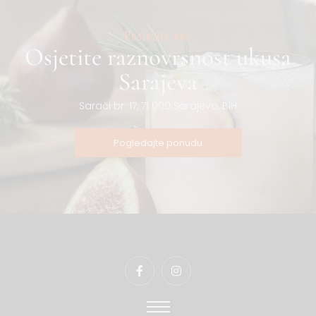
Posjetite nas
Osjetite raznovrsnost ukusa
Sarajeva
Sarači br. 17, 71 000 Sarajevo, BiH
Pogledajte ponudu