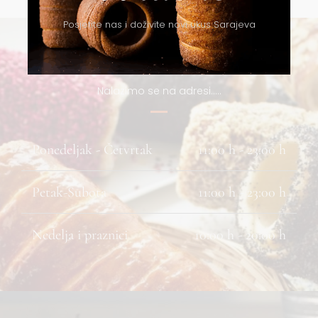
Posjetite nas i doživite novi ukus Sarajeva
Radno vrijeme
Nalazimo se na adresi…..
Ponedeljak - Četvrtak
11:00 h - 23:00 h
Petak-Subota
11:00 h - 23:00 h
Nedelja i praznici
10:00 h - 20:00 h